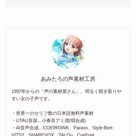
あみたろの声素材工房
1997年からの「声の素材屋さん」。明るく聴き取りや
すい女の子声です。
・世界一のセリフ数の日本語無料声素材
・UTAU音源…小春音アミ(歌唱合成)
・AI音声合成…COEIROINK、Paravo、Style-Bert-
VITS2、SHAREVOX、TALQu、CoeFont、