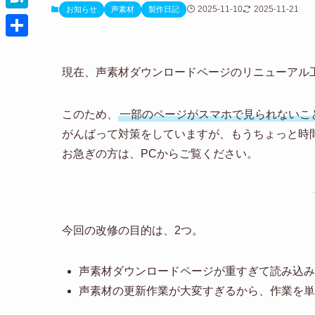
t
c
2025-11-10
2025-11-21
お知らせ
声素材
製作日記
i
H
t
e
n
a
e
共
b
e
t
r
有
現在、声素材ダウンロードページのリニューアル
o
e
o
n
このため、
一部のページがスマホで見られないこ
k
a
がんばって対策をしていますが、もうちょっと時
お急ぎの方は、PCからご覧ください。
今回の改修の目的は、2つ。
声素材ダウンロードページが重すぎて読み込み
声素材の更新作業が大変すぎるから、作業を単