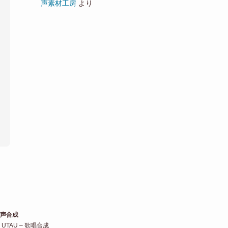
声素材工房
より
声合成
TAU – 歌唱合成