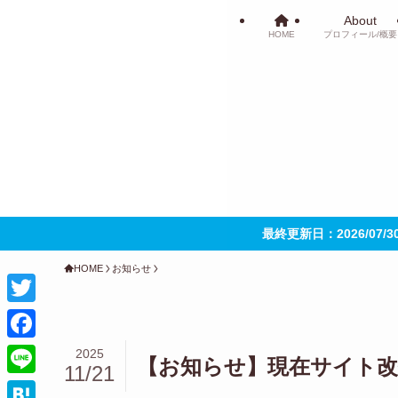
About
HOME
プロフィール/概要
最終更新日：2026/07/
HOME
お知らせ
T
w
F
2025
【お知らせ】現在サイト改
11/21
i
a
L