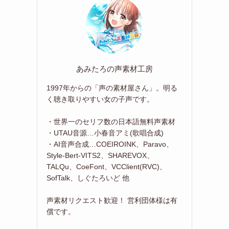
あみたろの声素材工房
1997年からの「声の素材屋さん」。明る
く聴き取りやすい女の子声です。
・世界一のセリフ数の日本語無料声素材
・UTAU音源…小春音アミ(歌唱合成)
・AI音声合成…COEIROINK、Paravo、
Style-Bert-VITS2、SHAREVOX、
TALQu、CoeFont、VCClient(RVC)、
SofTalk、しぐたろいど 他
声素材リクエスト歓迎！ 営利団体様は有
償です。