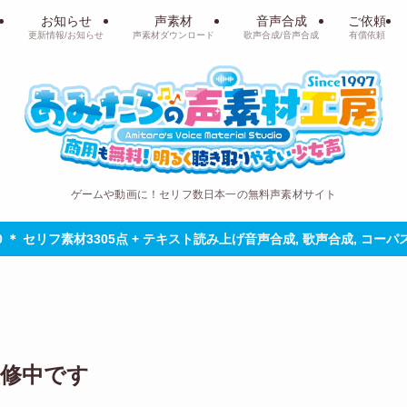
お知らせ
声素材
音声合成
ご依頼
更新情報/お知らせ
声素材ダウンロード
歌声合成/音声合成
有償依頼
ゲームや動画に！セリフ数日本一の無料声素材サイト
30 ＊ セリフ素材3305点 + テキスト読み上げ音声合成, 歌声合成, コー
修中です