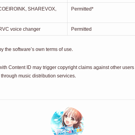
, COEIROINK, SHAREVOX,
Permitted*
 RVC voice changer
Permitted
 by the software’s own terms of use.
with Content ID may trigger copyright claims against other users
n through music distribution services.