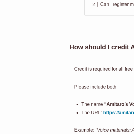
Can I register 
How should I credit 
Credit is required for all fre
Please include both:
The name
“Amitaro’s Vo
The URL:
https://amitar
Example:
“Voice materials: 