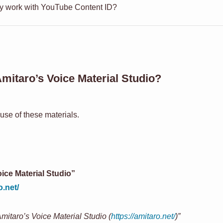
my work with YouTube Content ID?
Amitaro’s Voice Material Studio?
e use of these materials.
ice Material Studio”
o.net/
Amitaro’s Voice Material Studio (
https://amitaro.net/
)”