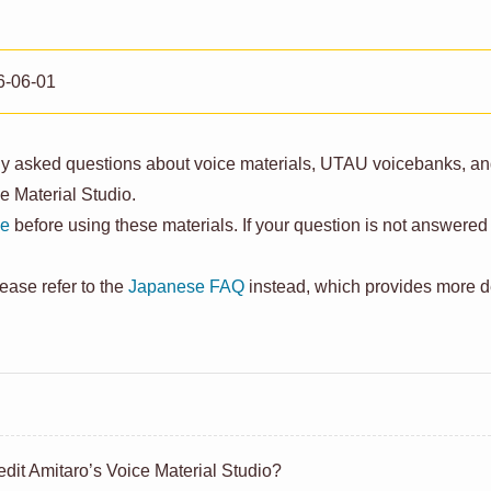
6-06-01
ly asked questions about voice materials, UTAU voicebanks, an
e Material Studio.
se
before using these materials. If your question is not answered
ease refer to the
Japanese FAQ
instead, which provides more de
edit Amitaro’s Voice Material Studio?