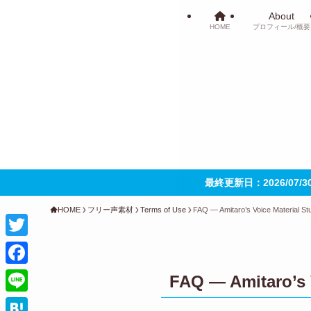
About
HOME
プロフィール/概要
最終更新日：2026/07/
HOME
フリー声素材
Terms of Use
FAQ — Amitaro’s Voice Material St
T
w
F
FAQ — Amitaro’s 
i
a
L