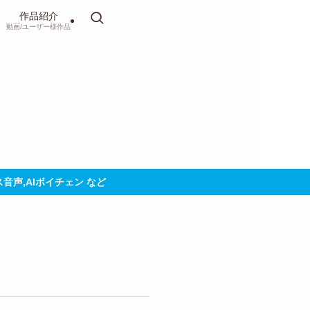
作品紹介
動画/ユーザー様作品
パス音声,AIボイチェン など