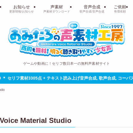
お知らせ
声素材
音声合成
ご依頼
更新情報/お知らせ
声素材ダウンロード
歌声合成/音声合成
有償依頼
ゲームや動画に！セリフ数日本一の無料声素材サイト
30 ＊ セリフ素材3305点 + テキスト読み上げ音声合成, 歌声合成, コー
udio
Voice Material Studio