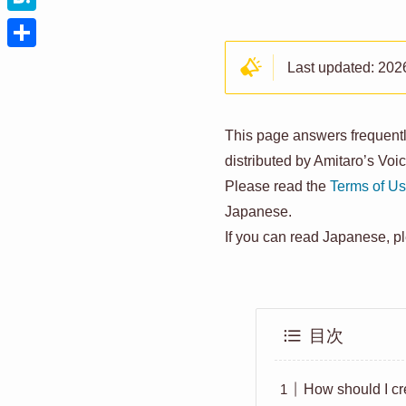
t
c
i
H
t
e
n
a
e
共
Last updated: 202
b
e
t
r
有
o
e
o
This page answers frequent
n
k
distributed by Amitaro’s Voic
a
Please read the
Terms of U
Japanese.
If you can read Japanese, pl
目次
How should I cr